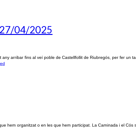
- 27/04/2025
t any arribar fins al veí poble de Castellfollit de Riubregós, per fer u
ued
ts que hem organitzat o en les que hem participat. La Caminada i el Cós