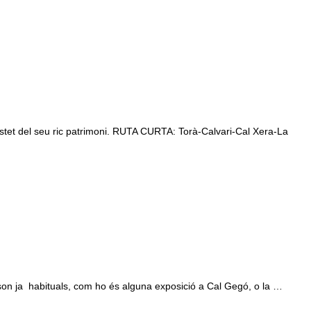
n tastet del seu ric patrimoni. RUTA CURTA: Torà-Calvari-Cal Xera-La
 son ja habituals, com ho és alguna exposició a Cal Gegó, o la …