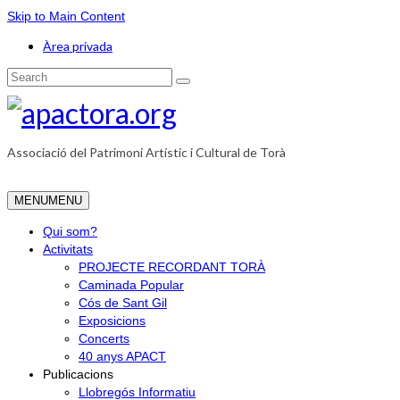
Skip to Main Content
Àrea privada
Search
for:
Associació del Patrimoni Artístic i Cultural de Torà
MENU
MENU
Qui som?
Activitats
PROJECTE RECORDANT TORÀ
Caminada Popular
Cós de Sant Gil
Exposicions
Concerts
40 anys APACT
Publicacions
Llobregós Informatiu