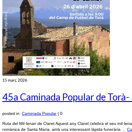
15
març 2026
45a Caminada Popular de Torà
posted in:
Caminada Popular
|
0
Ruta del Mil·lenari de Claret Aquest any Claret celebra el seu mil·le
romànica de Santa Maria, amb una interessant làpida funerària …
Co