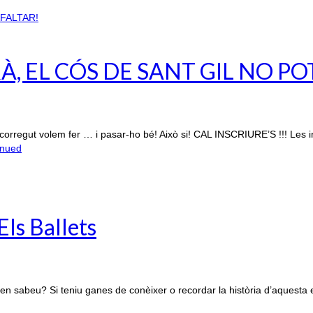
, EL CÓS DE SANT GIL NO PO
n recorregut volem fer … i pasar-ho bé! Això si! CAL INSCRIURE’S !!! Les
inued
Els Ballets
 sabeu? Si teniu ganes de conèixer o recordar la història d’aquesta ent