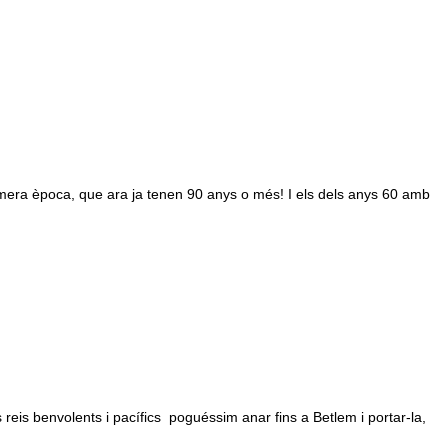
primera època, que ara ja tenen 90 anys o més! I els dels anys 60 amb
reis benvolents i pacífics poguéssim anar fins a Betlem i portar-la,