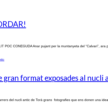
CORDAR!
ONEGUDA Anar pujant per la muntanyeta del “Calvari”, ara plena de
de gran format exposades al nucli 
rers del nucli antic de Torà grans fotografies que ens donen una idea 