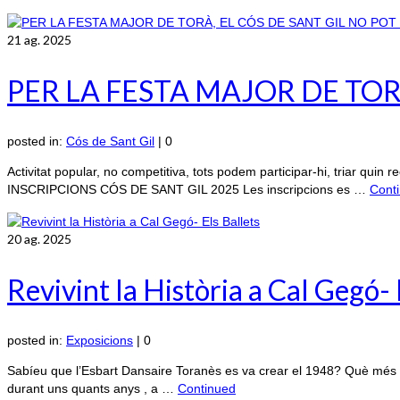
21
ag. 2025
PER LA FESTA MAJOR DE TORÀ
posted in:
Cós de Sant Gil
|
0
Activitat popular, no competitiva, tots podem participar-hi, triar qui
INSCRIPCIONS CÓS DE SANT GIL 2025 Les inscripcions es …
Cont
20
ag. 2025
Revivint la Història a Cal Gegó- 
posted in:
Exposicions
|
0
Sabíeu que l’Esbart Dansaire Toranès es va crear el 1948? Què més en
durant uns quants anys , a …
Continued