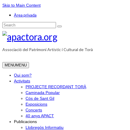
Skip to Main Content
Àrea privada
Search
for:
Associació del Patrimoni Artístic i Cultural de Torà
MENU
MENU
Qui som?
Activitats
PROJECTE RECORDANT TORÀ
Caminada Popular
Cós de Sant Gil
Exposicions
Concerts
40 anys APACT
Publicacions
Llobregós Informatiu