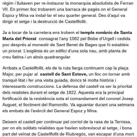
règim i lluitaven per re-instaurar la monarquia absolutista de Ferran
VII. En primer lloc trobarem una barraca de pagès on el General
Espoz y Mina va instal·lar el seu quarter general. Des d’aquí va
dirigir el setge i la destrucció de Castellfollit.
Ja a tocar de la carretera ens trobem el
temple romànic de Santa
Maria del Priorat
consagrat l’any 1082 pel Bisbe d’Urgell i cedida
poc després al monestir de Sant Benet de Bages que hi estableix
un priorat. L’església és un edifici d’una sola nau, amb planta de
creu llatina i un absis quadrangular.
Arribats a Castellfollit, els de la ruta llarga continuem cap la plaça
Major, per pujar al
castell de Sant Esteve,
un lloc on tornar amb
tranquil·litat i fer una visita guiada, doncs té molta història i
interessants construccions. La defensa del castell va ser la prioritat
dels reialistes durant el setge de 1822. Aquesta era la principal
fortificació de la resistència sota el comandament del coronel Josep
Auguet, el lloctinent del Ramonillo. Va aguantar durant una setmana
els embats de l’exèrcit del General Espoz y Mina.
Deixem el castell per continuar pel corriol de la rasa de la Terrissa,
per on els soldats reialistes que havien sobreviscut al setge, i bona
part del veïnat de Castellfollit de Riubregós, van escapar d’una mort