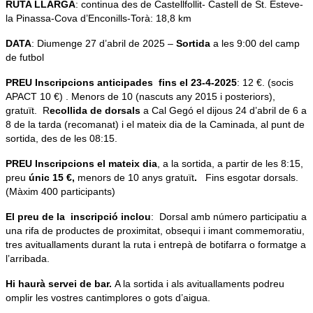
RUTA LLARGA
: continua des de Castellfollit- Castell de St. Esteve-
la Pinassa-Cova d’Enconills-Torà: 18,8 km
DATA
: Diumenge 27 d’abril de 2025 –
Sortida
a les 9:00 del camp
de futbol
PREU Inscripcions anticipades
fins el 23-4-2025
: 12 €. (socis
APACT 10 €) . Menors de 10 (nascuts any 2015 i posteriors),
gratuït. R
ecollida de dorsals
a Cal Gegó el dijous 24 d’abril de 6 a
8 de la tarda (recomanat) i el mateix dia de la Caminada, al punt de
sortida, des de les 08:15.
PREU
Inscripcions el mateix dia
, a la sortida, a partir de les 8:15,
preu
únic 15 €,
menors de 10 anys gratuït
.
Fins esgotar dorsals.
(Màxim 400 participants)
El preu de la inscripció inclou
: Dorsal amb número participatiu a
una rifa de productes de proximitat, obsequi i imant commemoratiu,
tres avituallaments durant la ruta i entrepà de botifarra o formatge a
l’arribada.
Hi haurà servei de bar.
A la sortida i als avituallaments podreu
omplir les vostres cantimplores o gots d’aigua.