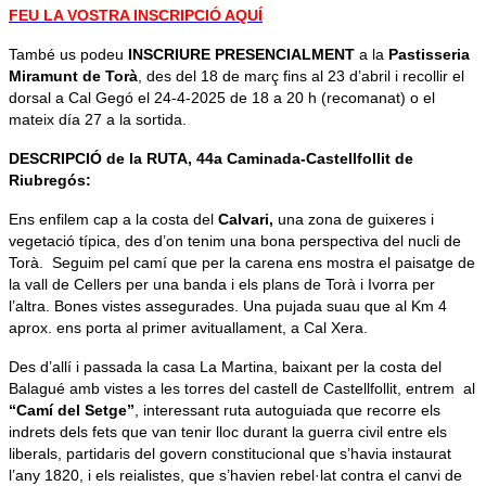
FEU LA VOSTRA INSCRIPCIÓ AQUÍ
També us podeu
INSCRIURE PRESENCIALMENT
a la
Pastisseria
Miramunt de Torà
, des del 18 de març fins al 23 d’abril i recollir el
dorsal a Cal Gegó el 24-4-2025 de 18 a 20 h (recomanat) o el
mateix día 27 a la sortida.
DESCRIPCIÓ de la RUTA, 44a Caminada-Castellfollit de
Riubregós:
Ens enfilem cap a la costa del
Calvari,
una zona de guixeres i
vegetació típica, des d’on tenim una bona perspectiva del nucli de
Torà. Seguim pel camí que per la carena ens mostra el paisatge de
la vall de Cellers per una banda i els plans de Torà i Ivorra per
l’altra. Bones vistes assegurades. Una pujada suau que al Km 4
aprox. ens porta al primer avituallament, a Cal Xera.
Des d’allí i passada la casa La Martina, baixant per la costa del
Balagué amb vistes a les torres del castell de Castellfollit, entrem al
“Camí del Setge”
, interessant ruta autoguiada que recorre els
indrets dels fets que van tenir lloc durant la guerra civil entre els
liberals, partidaris del govern constitucional que s’havia instaurat
l’any 1820, i els reialistes, que s’havien rebel·lat contra el canvi de