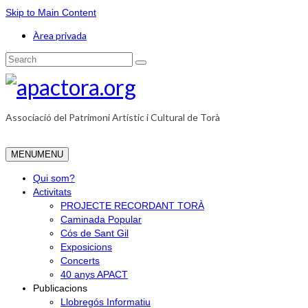
Skip to Main Content
Àrea privada
Search
for:
Associació del Patrimoni Artístic i Cultural de Torà
MENU
MENU
Qui som?
Activitats
PROJECTE RECORDANT TORÀ
Caminada Popular
Cós de Sant Gil
Exposicions
Concerts
40 anys APACT
Publicacions
Llobregós Informatiu